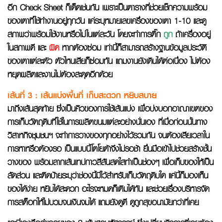
อีก Check Sheet ก็เด็ดเช่นกัน เพราะเป็นตารางที่ช่วยเช็กความพร้อม
ของเตาที่ใช้ทำงานอยู่ทุกวัน แค่ระบุหมายเลขเครื่องของเตา 1-10 และดู
สภาพว่าพร้อมใช้งานหรือไม่ในแต่ละวัน โดยจะทำการติ๊ก
ถูก
ถ้าเครื่องอยู่
ในสภาพดี และ
ผิด
หากต้องซ่อม เท่านี้ก็สามารถสร้างฐานข้อมูลประวัติ
ของเตาแต่ละตัว ตัวไหนเสียก็ซ่อมทัน แถมงานยังเดินได้ต่อเนื่อง ไม่ต้อง
หยุดผลิตและงานไม่ต้องสะดุดอีกด้วย
เส้นที่ 3
: เส้นแบ่งพื้นที่ เก็บสะดวก หยิบสบาย
มาถึงเส้นสุดท้าย ซึ่งเป็นคิวของการใช้เส้นแบ่ง เพื่อบ่งบอกอาณาเขตของ
การเก็บวัตถุดิบที่ใช้ในการผลิตขนมแต่ละอย่างนั่นเอง ที่เมื่อก่อนนั้นทาง
วิสาหกิจชุมชนฯ จะทำการวางของทุกอย่างไว้รวมกัน จนต้องเสียเวลาใน
การหาหรือต้องรอ เป็นแบบนี้โตโยต้าจึงไม่รอช้า ยื่นมือเข้าไปช่วยสร้างชั้น
วางของ พร้อมลากเส้นเทปกาวสีสันสดใสทำเป็นช่องๆ เพื่อเก็บของให้เป็น
สัดส่วน และติดป้ายระบุว่าช่องนี้มีไว้สำหรับเก็บวัตถุดิบใด แค่นี้ก็มองเห็น
ของได้ง่าย หยิบได้สะดวก อะไรจะหมดก็เติมได้ทัน และช่วยเรื่องบริหารจัด
การสต็อกให้ไม่บวมจนเงินจมได้ แถมยังดูดี ดูถูกสุขอนามัยกว่าที่เคย