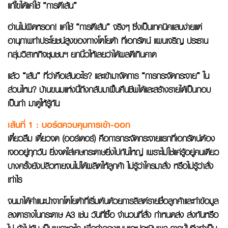
แก้ไขได้แค่ใช้ “การตีเส้น”
อ่านไม่ผิดหรอก! แค่ใช้ “การตีเส้น” จริงๆ ซึ่งเป็นเทคนิคแสนง่ายแต่
อานุภาพทำประโยชน์สูงของทางโตโยต้า ที่เอกรัตน์ แผนเจริญ ประธาน
กลุ่มวิสาหกิจชุมชนฯ ยกนิ้วให้เลยว่าได้ผลดีเกินคาด
แล้ว “เส้น” ที่ว่าคือเส้นอะไร? และเข้ามาจัดการ “การกระจัดกระจาย” ใน
ส่วนไหน? บ้านขนมแห่งนี้ถึงกลับมาฟื้นคืนชีพได้และสร้างรายได้เป็นกอบ
เป็นกำ มาดูให้รู้กัน
เส้นที่ 1
: บอร์ดควบคุมการเข้า-ออก
เดี๋ยวลืม เดี๋ยวจด (ออร์เดอร์) คือการกระจัดกระจายแรกที่เอกรัตน์ต้อง
เจออยู่ทุกวัน ยิ่งจดใส่เศษกระดาษยิ่งไปกันใหญ่ เพราะไม่ใช่แค่รู้อยู่คนเดียว
บางครั้งยังปลิวหายจนไม่ได้ผลิตให้ลูกค้า ไม่รู้ว่าใครมาสั่ง หรือไม่รู้ว่าสั่ง
เท่าไร
จนมาได้คำแนะนำจากโตโยต้าที่เริ่มต้นด้วยการลิสต์รายชื่อลูกค้าและทำข้อมูล
ลงตารางในกระดาษ A3 เช่น วันที่ซื้อ จำนวนที่สั่ง กำหนดส่ง ส่งทันหรือ