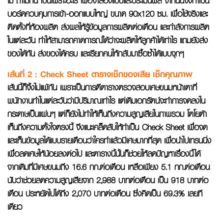
ไม่ ถ้าไม่ทัน เป็นเพราะอะไร เพื่อจำลองแบบและประเมินผล จากนั้นจึงทำเป็น
บอร์ดควบคุมการเข้า-ออกแบบใหญ่ ขนาด 90x120 ซม. เพื่อใช้จริงและ
ติดตั้งที่ห้องผลิต ส่งผลให้รู้ข้อมูลการผลิตต่อเดือน และกำลังการผลิต
ในแต่ละวัน ทำให้สามารถคาดการณ์ได้ว่าจะผลิตให้ลูกค้าได้เท่าไร แถมยังส่ง
ของได้ทัน ส่งของได้ครบ และเรียกคนให้กลับมาซื้อซ้ำได้แบบจุกๆ
เส้นที่ 2
: Check Sheet ตารางเช็กของเสีย เช็กคุณภาพ
เส้นนี้ก็จึ้งไม่แพ้กัน เพราะเป็นการตีตารางตรวจสอบเศษขนมหน้าเตาที่
พนักงานทำในแต่ละวันว่ามีปริมาณเท่าไร แต่เดิมเอกรัตน์จะทำการจดลงใน
กระดาษเป็นแผ่นๆ แต่ก็ยังไม่ทำให้เห็นถึงความสูญเสียในภาพรวม โตโยต้า
เห็นถึงความตั้งใจตรงนี้ จึงแนะเคล็ดลับให้ทำเป็น Check Sheet เพื่อจด
และเห็นข้อมูลได้แบบรายเดือนว่าใครทำแล้วมีเศษมากที่สุด เพื่อนำไปเทรนนิ่ง
เพื่อลดเศษให้น้อยลงต่อไป และตารางนี้นั้นก็ช่วยให้ลดปัญหาเรื่องนี้ได้
จากเดิมที่มีเศษขนมถึง 16.6 กก.ต่อเดือน เหลือเพียง 5.1 กก.ต่อเดือน
นับว่าช่วยลดความสูญเสียจาก 2,988 บาทต่อเดือน เป็น 918 บาทต่อ
เดือน ประหยัดไปได้ถึง 2,070 บาทต่อเดือน ซึ่งคิดเป็น 69.3% เลยที
เดียว