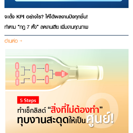
จะตั้ง KPI อย่างไร? ให้ได้ผลงานปังทุกชิ้น!
ทำตาม “กฎ 7 ตั้ง” ลดงานเสีย เพิ่มงานคุณภาพ
อ่านต่อ