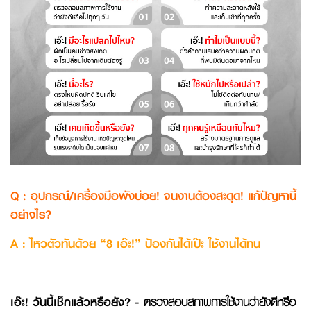
Q : อุปกรณ์/เครื่องมือพังบ่อย! จนงานต้องสะดุด! แก้ปัญหานี้
อย่างไร?
A : ไหวตัวทันด้วย “8 เอ๊ะ!” ป้องกันได้เป๊ะ ใช้งานได้ทน
เอ๊ะ
! วันนี้เช็กแล้วหรือยัง? -
ตรวจสอบสภาพการใช้งานว่ายังดีหรือ