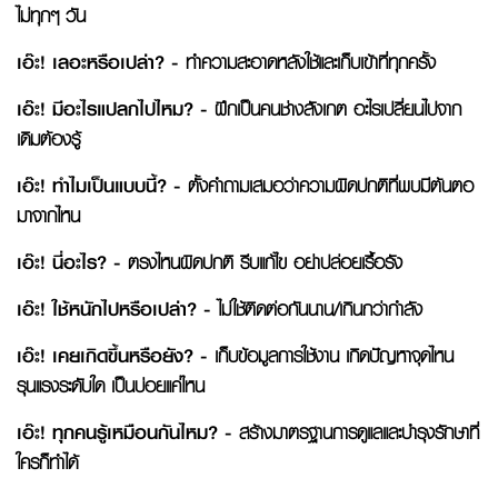
ไม่ทุกๆ วัน
เอ๊ะ
! เลอะหรือเปล่า? -
ทำความสะอาดหลังใช้และเก็บเข้าที่ทุกครั้ง
เอ๊ะ
! มีอะไรแปลกไปไหม? -
ฝึกเป็นคนช่างสังเกต อะไรเปลี่ยนไปจาก
เดิมต้องรู้
เอ๊ะ
! ทำไมเป็นแบบนี้? -
ตั้งคำถามเสมอว่าความผิดปกติที่พบมีต้นตอ
มาจากไหน
เอ๊ะ
! นี่อะไร? -
ตรงไหนผิดปกติ รีบแก้ไข อย่าปล่อยเรื้อรัง
เอ๊ะ
! ใช้หนักไปหรือเปล่า? -
ไม่ใช้ติดต่อกันนาน/เกินกว่ากำลัง
เอ๊ะ
! เคยเกิดขึ้นหรือยัง? -
เก็บข้อมูลการใช้งาน เกิดปัญหาจุดไหน
รุนแรงระดับใด เป็นบ่อยแค่ไหน
เอ๊ะ
! ทุกคนรู้เหมือนกันไหม? -
สร้างมาตรฐานการดูแลและบำรุงรักษาที่
ใครก็ทำได้