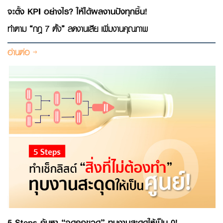
จะตั้ง KPI อย่างไร? ให้ได้ผลงานปังทุกชิ้น!
ทำตาม “กฎ 7 ตั้ง” ลดงานเสีย เพิ่มงานคุณภาพ
อ่านต่อ
5 Steps ค้นหา “จุดคอขวด” ทุบงานสะดุดให้เป็น 0!