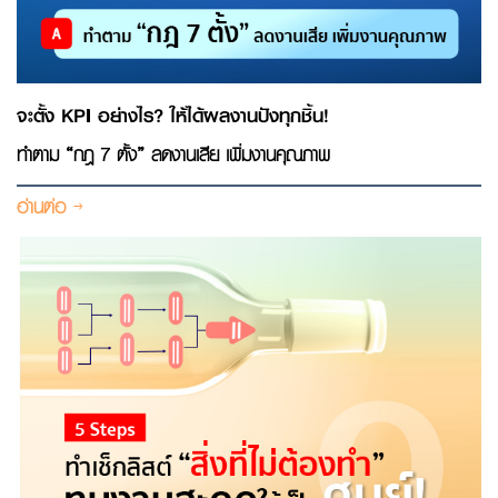
จะตั้ง KPI อย่างไร? ให้ได้ผลงานปังทุกชิ้น!
ทำตาม “กฎ 7 ตั้ง” ลดงานเสีย เพิ่มงานคุณภาพ
อ่านต่อ