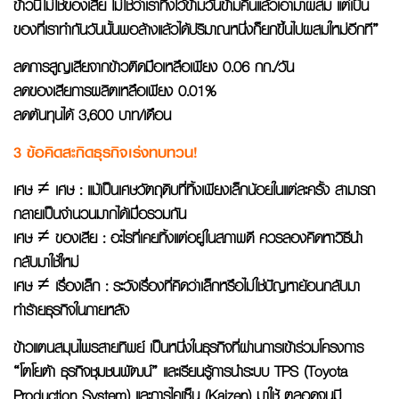
ข้าวนี้ไม่ใช่ของเสีย ไม่ใช่ว่าเราทิ้งไว้ข้ามวันข้ามคืนแล้วเอามาผสม แต่เป็น
ของที่เราทำกันวันนั้นพอล้างแล้วได้ปริมาณหนึ่งก็ยกขึ้นไปผสมใหม่อีกที”
ลดการสูญเสียจากข้าวติดมือเหลือเพียง 0.06 กก./วัน
ลดของเสียการผลิตเหลือเพียง 0.01%
ลดต้นทุนได้ 3,600 บาท/เดือน
3 ข้อคิดสะกิดธุรกิจเร่งทบทวน
!
เศษ ≠ เศษ : แม้เป็นเศษวัตถุดิบที่ทิ้งเพียงเล็กน้อยในแต่ละครั้ง สามารถ
กลายเป็นจำนวนมากได้เมื่อรวมกัน
เศษ ≠ ของเสีย : อะไรที่เคยทิ้งแต่อยู่ในสภาพดี ควรลองคิดหาวิธีนำ
กลับมาใช้ใหม่
เศษ ≠ เรื่องเล็ก : ระวังเรื่องที่คิดว่าเล็กหรือไม่ใช่ปัญหาย้อนกลับมา
ทำร้ายธุรกิจในภายหลัง
ข้าวแตนสมุนไพรสายทิพย์ เป็นหนึ่งในธุรกิจที่ผ่านการเข้าร่วมโครงการ
“โตโยต้า ธุรกิจชุมชนพัฒน์” และเรียนรู้การนำระบบ TPS (Toyota
Production System) และการไคเซ็น (Kaizen) มาใช้ ตลอดจนมี