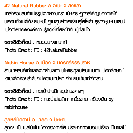
42 Natural Rubber อ.จะนะ จ.สงขลา
แหล่งรวมสินค้าแปรรูปจากยางพารา พืชเศรษฐกิจสำคัญของภาคใต้
พร้อมทั้งเปิดให้เยี่ยมชมในฐานะศูนย์การเรียนรู้โตโยต้า ธุรกิจชุมชนพัฒน์
เพื่อถ่ายทอดองค์ความรู้ของโตโยต้าให้กับผู้ที่สนใจ
ของดีตัวท็อป
:
หมอนยางพาราแท้
Photo Credit : FB : 42NaturalRubber
Nabin House อ.เมือง จ.นครศรีธรรมราช
ร้านขายสินค้าที่ผลิตจากย่านลิเภา พืชตระกูลเฟิร์นแบบเถา มีเอกลักษณ์
เฉพาะตัวด้วยลำต้นจะมีความเหนียว จึงนิยมนำมาทำจักสาน
ของดีตัวท็อป
:
กระเป๋าย่านลิเภารูปทรงต่างๆ
Photo Credit : FB : กระเป๋าย่านลิเภา เครื่องถม เครื่องเงิน by
nabinhouse
ลูกหยีปัตตานี อ.มายอ จ.ปัตตานี
ลูกหยี เป็นผลไม้พื้นเมืองของภาคใต้ มีรสชาติหวานอมเปรี้ยว เป็นผลไม้