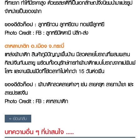
ที่หายาก ทำให้มีราคาสูง ด้วยรสชาติที่เป็นเอกลักษณ์จึงนิยมนำมาแปรรูป
จำหน่ายเป็นของฝาก
ของดีตัวท็อป
:
ลูกหยีกวน ลูกหยีฉาบ ทอฟฟี่ลูกหยี
Photo Credit : FB : ลูกหยีปัตตานี ปลีก-ส่ง
ดาหลาบาติก อ.เมือง จ.กระบี่
แหล่งผ้าบาติก สินค้าภูมิปัญญาพื้นบ้าน มีลวดลายโบราณที่ผสมผสาน
ศิลปะจีนกับมลายู พร้อมทั้งอนุรักษ์การทำผ้าบาติกแบบโบราณจากแม่พิมพ์
โลหะ และงานพิมพ์มือที่ใช้เวลาทำไม่ต่ำกว่า 15 วันต่อผืน
ของดีตัวท็อป
:
ผ้าบาติกลวดลายต่างๆ เช่น ลายครุฑ ลายกาน้ำชา และ
ลายประแจจีน
Photo Credit : FB : ดาหลาบาติก
ย้อนกลับ
บทความอื่น ๆ ที่น่าสนใจ .....