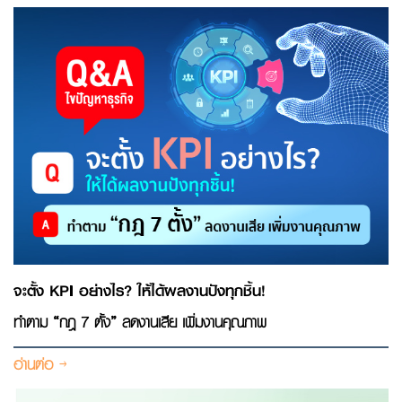
จะตั้ง KPI อย่างไร? ให้ได้ผลงานปังทุกชิ้น!
ทำตาม “กฎ 7 ตั้ง” ลดงานเสีย เพิ่มงานคุณภาพ
อ่านต่อ