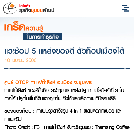
แวะช้อป 5 แหล่งของดี ตัวท็อปเมืองใต้
10 เมษายน 2566
ศูนย์
OTOP กาแฟถ้ำสิงห์ อ.เมือง จ.ชุมพร
กาเเฟถ้ำสิงห์ ของดีขึ้นชื่อประจำชุมพร แหล่งปลูกกาเเฟโรบัสต้าที่เเรกใน
ภาคใต้ ปลูกในพื้นที่ดินเเดงภูเขาไฟ จึงให้ผลผลิตกาแฟที่มีรสชาติดี
ของดีตัวท็อป
:
กาแฟปรุงสำเร็จรูป 4 in 1 ผสมดอกคำฝอย และ
กาแฟดริป
Photo Credit : FB : กาแฟถ้ำสิงห์ จังหวัดชุมพร : Thamsing Coffee