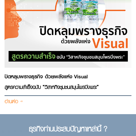
ปิดหลุมพรางธุรกิจ ด้วยพลังแห่ง Visual
สูตรความสำเร็จฉบับ “วิสาหกิจชุมชนสมุนไพรบึงพระ”
อ่านต่อ
ธุรกิจท่านประสบปัญหาเหล่านี้ ?