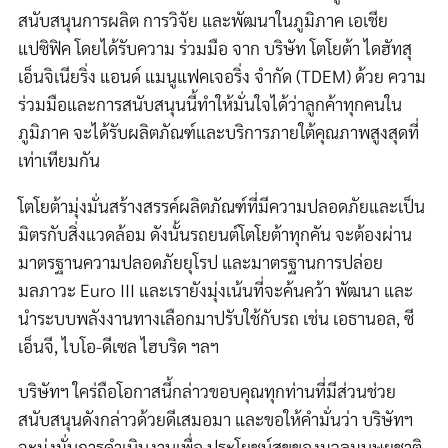
สนับสนุนการผลิต การวิจัย และพัฒนาในภูมิภาค เอเชีย
แปซิฟิค โดยได้รับความ ร่วมมือ จาก บริษัท โตโยต้า ไดฮัทสุ
เอ็นจิเนียริ่ง แอนด์ แมนูแฟคเจอริ่ง จำกัด (TDEM) ด้วย ความ
ร่วมมือและการสนับสนุนนี้ทำให้มั่นใจได้ว่าลูกค้าทุกคนใน
ภูมิภาค จะได้รับผลิตภัณฑ์และบริการภายใต้คุณภาพสูงสุดที่
เท่าเทียมกัน
โตโยต้ามุ่งมั่นสร้างสรรค์ผลิตภัณฑ์ที่มีความปลอดภัยและเป็น
มิตรกับสิ่งแวดล้อม ดังนั้นรถยนต์โตโยต้าทุกคัน จะต้องผ่าน
มาตรฐานความปลอดภัยยุโรป และมาตรฐานการปล่อย
มลภาวะ Euro III และเรายังมุ่งเน้นที่จะค้นคว้า พัฒนา และ
นำระบบพลังงานทางเลือกมาปรับใช้กับรถ เช่น เอธานอล, ซี
เอ็นจี, ไบโอ-ดีเซล ไฮบริด ฯลฯ
บริษัทฯ ใคร่ถือโอกาสนี้กล่าวขอบคุณทุกท่านที่มีส่วนช่วย
สนับสนุนดังกล่าวด้วยดีเสมอมา และขอให้คำมั่นว่า บริษัทฯ
จะมุ่งมั่นการดำเนินงานเพื่อ ประโยชน์สุขของมวลมนุษยชาติ