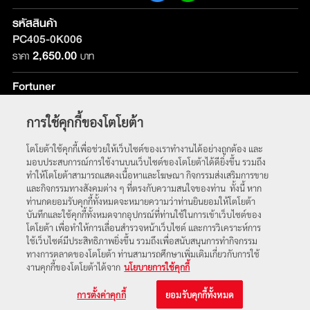
รหัสสินค้า
PC405-0K006
2,650.00
ราคา
บาท
Fortuner
รุ่นที่ติดตั้ง :
ใช้ได้กับทุกรุ่น
การใช้คุกกี้ของโตโยต้า
หน้าหลัก
โตโยต้าใช้คุกกี้เพื่อช่วยให้เว็บไซต์ของเราทำงานได้อย่างถูกต้อง และ
มอบประสบการณ์การใช้งานบนเว็บไซต์ของโตโยต้าได้ดียิ่งขึ้น รวมถึง
ทำให้โตโยต้าสามารถแสดงเนื้อหาและโฆษณา กิจกรรมส่งเสริมการขาย
และกิจกรรมทางสังคมต่าง ๆ ที่ตรงกับความสนใจของท่าน ทั้งนี้ หาก
ท่านกดยอมรับคุกกี้ทั้งหมดจะหมายความว่าท่านยินยอมให้โตโยต้า
บันทึกและใช้คุกกี้ทั้งหมดจากอุปกรณ์ที่ท่านใช้ในการเข้าเว็บไซต์ของ
โตโยต้า เพื่อทำให้การเลื่อนสำรวจหน้าเว็บไซต์ และการวิเคราะห์การ
ใช้เว็บไซต์มีประสิทธิภาพยิ่งขึ้น รวมถึงเพื่อสนับสนุนการทำกิจกรรม
ทางการตลาดของโตโยต้า ท่านสามารถศึกษาเพิ่มเติมเกี่ยวกับการใช้
พบกับเราได้ที่
งานคุกกี้ของโตโยต้าได้จาก
นโยบายการใช้คุกกี้
© 2563 บริษัท โตโยต้า มอเตอร์ ประเทศไทย จำกัด
การตั้งค่าคุกกี้
ยอมรับคุกกี้ทั้งหมด
เงื่อนไขการใช้งาน
|
นโยบายความเป็นส่วนตัว
|
นโยบายการใช้คุกกี้