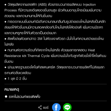
• วัสดุผลิตจากพลาสติก (ABS) ด้วยกระบวนการผลิตแบบ Injection
Process ที่มีความละเอียดของชิ้นงานสูง ผิวด้านนอกชุบโครเมียมเพิ่มความ
สวยงาม และความทนทานให้กับชิ้นงาน
• การออกแบบชิ้นงานคำนึงถึงความกลมกลืนกับรูปร่างของโคมไฟหลังเป็นหลัก
ส่งผลให้ตัวชิ้นงานมีความสอดคล้องกับโคมไฟหลังได้อย่างดี เพิ่มความมีราคา
และความหรูหราให้กับตัวรถเป็นอย่างมาก
• ติดตั้งง่ายด้วยเทปกาว 3M ไม่ต้องเจาะตัวรถ มั่นใจในค่าความสว่างของโคม
ไฟหลัง
• ทนทานต่อความร้อนที่เกิดจากโคมไฟหลัง ด้วยผลการทดสอบ Heat
Resistance และ Thermal Cycle เพิ่มความมั่นใจกับลูกค้าด้วยโลโก้โตโยต้าบน
ชิ้นงาน
• ผ่านมาตรฐานของโตโยต้าสแตนดาร์ต วัสดุและกระบวนการผลิตที่ไม่ส่งผลก
ระทบต่อสิ่งแวดล้อม
• 1 ชุด มี 2 ชิ้น
หมายเหตุ
● ราคาไม่รวมค่าแรงติดตั้ง
แชร์