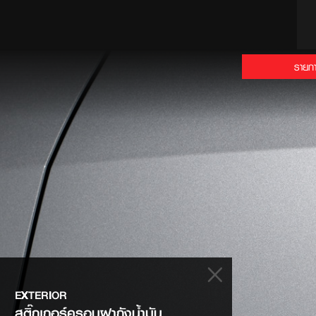
รายกา
EXTERIOR
สติ๊กเกอร์ครอบฝาถังน้ำมัน