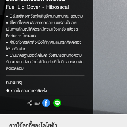
Fuel Lid Cover - Hibosscal
• ฟิล์มผลิตจากวัสดุโพลียูรีเทนหนาทนทาน สวยงาม
• ดีไซน์ที่โดดเด่นด้วยการออกแบบพร้อมปั๊มลาย
เพิ่มภาพลักษณ์ให้ตัวรถมีความแข็งแกร่ง เพื่อรถ
Fortuner โดยเฉพาะ
• คำนึงถึงการติดตั้งเพื่อให้ทุกคนสามารถติดตั้งเอง
ได้ง่ายอีกด้วย
• ผ่านมาตรฐานของโตโยต้า จึงสามารถทนต่อความ
ร้อนและการกัดกร่อนได้เป็นอย่างดี ไม่มีผลกระทบต่อ
สิ่งแวดล้อม
หมายเหตุ
● ราคาไม่รวมค่าแรงติดตั้ง
แชร์
รหัสสินค้า
PC403-0K013
การใช้คุกกี้ของโตโยต้า