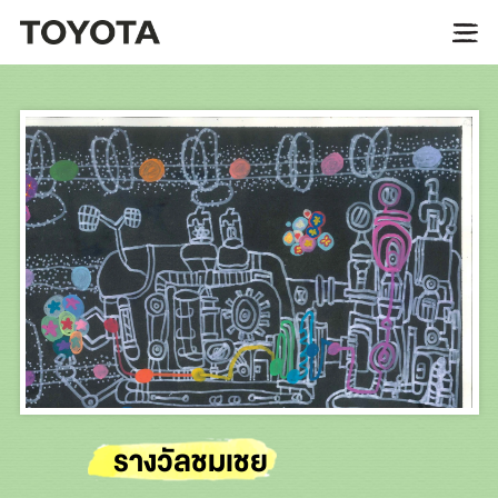
รางวัลชมเชย