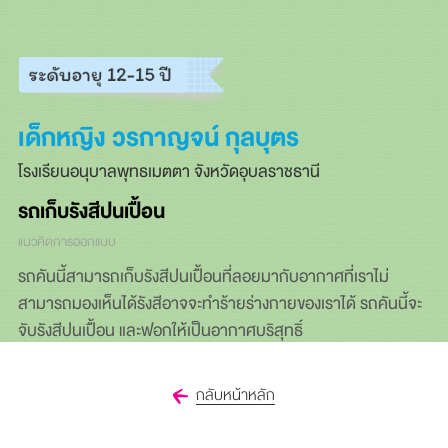
เด็กหญิง วรกาญจน์ กุลบุตร
โรงเรียนอนุบาลพุทธเมตตา จังหวัดอุบลราชธานี
รถเก็บรังสีปนเปื้อน
แนวคิดการออกแบบ
รถคันนี้สามารถเก็บรังสีปนเปื้อนที่ลอยมากับอากาศที่เราไม่
สามารถมองเห็นได้รังสีอาจจะทำร้ายร่างกายของเราได้ รถคันนี้จะ
จับรังสีปนเปื้อน และฟอกให้เป็นอากาศบริสุทธิ์
กลับหน้าหลัก