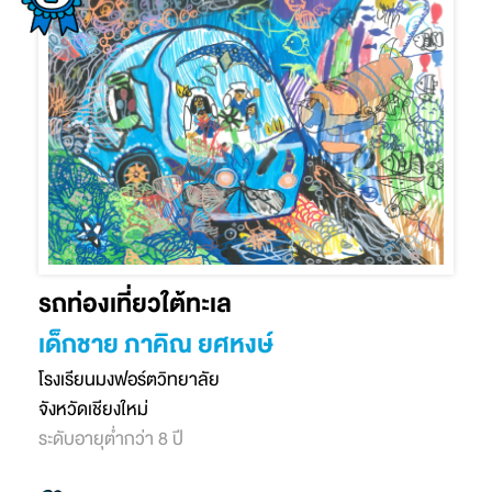
รถท่องเที่ยวใต้ทะเล
เด็กชาย ภาคิณ ยศหงษ์
โรงเรียนมงฟอร์ตวิทยาลัย
จังหวัดเชียงใหม่
ระดับอายุต่ำกว่า 8 ปี