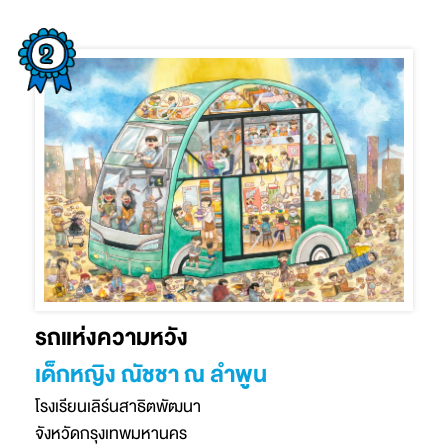
รถแห่งความหวัง
เด็กหญิง ณัชชา ณ ลำพูน
โรงเรียนเลิร์นสาธิตพัฒนา
จังหวัดกรุงเทพมหานคร