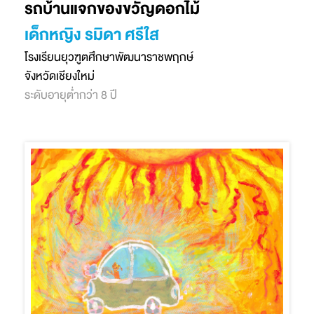
รถบ้านแจกของขวัญดอกไม้
เด็กหญิง รมิดา ศรีใส
โรงเรียนยุวฑูตศึกษาพัฒนาราชพฤกษ์
จังหวัดเชียงใหม่
ระดับอายุต่ำกว่า 8 ปี