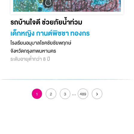
รถบ้านใจดี ช่วยภัยน้ำท่วม
เด็กหญิง กานต์พิชชา ทองกร
โรงเรียนอนุบาลโชคชัยชัยพฤกษ์
จังหวัดกรุงเทพมหานคร
ระดับอายุต่ำกว่า 8 ปี
...
1
2
3
489
สงวนลิขสิทธิ์ พ.ศ. 2566 บริษัท โตโยต้า มอเตอร์ ประเทศไทย จำกัด