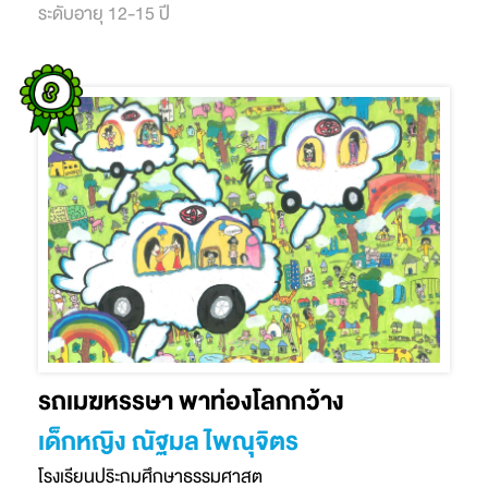
ระดับอายุ 12-15 ปี
รถเมฆหรรษา พาท่องโลกกว้าง
เด็กหญิง ณัฐมล ไพณุจิตร
โรงเรียนปริะถมศึกษาธรรมศาสต