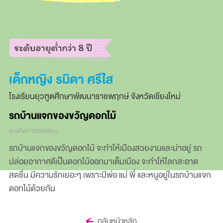
เด็กหญิง รมิดา ศรีใส
โรงเรียนยุวฑูตศึกษาพัฒนาราชพฤกษ์ จังหวัดเชียงใหม่
รถบ้านแจกของขวัญดอกไม้
แนวคิดการออกแบบ
รถบ้านแจกของขวัญดอกไม้ จะทำให้เมืองสวยงามและน่าอยู่ รถ
ปล่อยอากาศดีเป็นดอกไม้ออกมาเต็มเมือง จะทำให้โลกสะอาด
สดชื่น มีความรักเยอะๆ เพราะมีพ่อ แม่ พี่ และหนูอยู่ในรถบ้านแจก
ดอกไม้ด้วยกัน
กลับหน้าหลัก