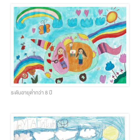
ระดับอายุต่ำกว่า 8 ปี