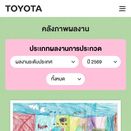
คลังภาพผลงาน
ประเภทผลงานการประกวด