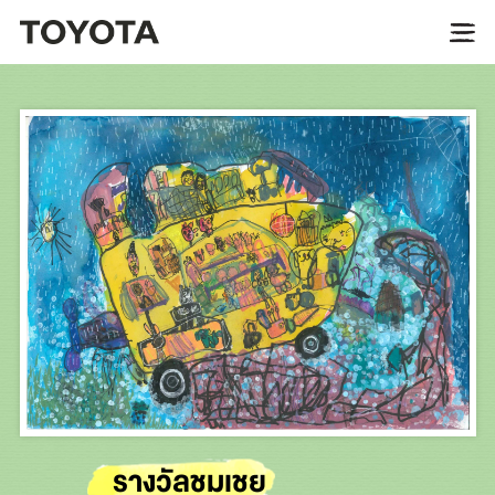
รางวัลชมเชย