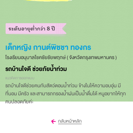
เด็กหญิง กานต์พิชชา ทองกร
โรงเรียนอนุบาลโชคชัยชัยพฤกษ์ ( จังหวัดกรุงเทพมหานคร )
รถบ้านใจดี ช่วยภัยน้ำท่วม
แนวคิดการออกแบบ
รถบ้านใจดีช่วยคนกับสัตว์ตอนน้ำท่วม ข้างในให้ความอบอุ่น มี
ที่นอน มีครัว และสามารถกรองน้ำฝนเป็นน้ำดื่มได้ หนูอยากให้ทุก
คนปลอดภัยค่ะ
กลับหน้าหลัก