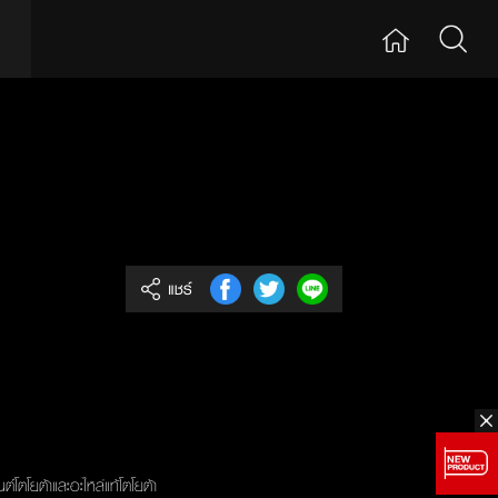
แชร์
์โตโยต้าและอะไหล่แท้โตโยต้า