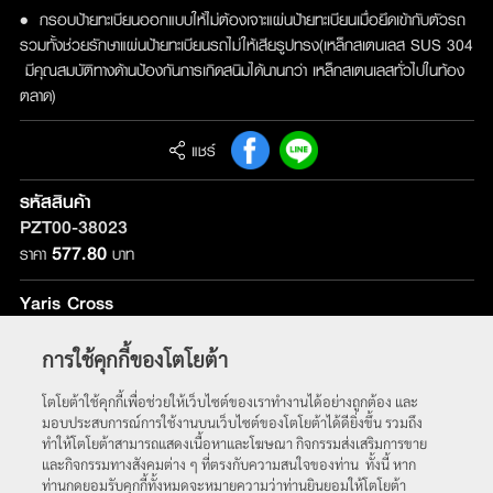
• กรอบป้ายทะเบียนออกแบบให้ไม่ต้องเจาะแผ่นป้ายทะเบียนเมื่อยึดเข้ากับตัวรถ
รวมทั้งช่วยรักษาแผ่นป้ายทะเบียนรถไม่ให้เสียรูปทรง(เหล็กสเตนเลส SUS 304
มีคุณสมบัติทางด้านป้องกันการเกิดสนิมได้นานกว่า เหล็กสเตนเลสทั่วไปในท้อง
ตลาด)
แชร์
รหัสสินค้า
PZT00-38023
577.80
ราคา
บาท
Yaris Cross
รุ่นที่ติดตั้ง :
ใช้ได้กับทุกรุ่น
การใช้คุกกี้ของโตโยต้า
หน้าหลัก
โตโยต้าใช้คุกกี้เพื่อช่วยให้เว็บไซต์ของเราทำงานได้อย่างถูกต้อง และ
มอบประสบการณ์การใช้งานบนเว็บไซต์ของโตโยต้าได้ดียิ่งขึ้น รวมถึง
ทำให้โตโยต้าสามารถแสดงเนื้อหาและโฆษณา กิจกรรมส่งเสริมการขาย
และกิจกรรมทางสังคมต่าง ๆ ที่ตรงกับความสนใจของท่าน ทั้งนี้ หาก
ท่านกดยอมรับคุกกี้ทั้งหมดจะหมายความว่าท่านยินยอมให้โตโยต้า