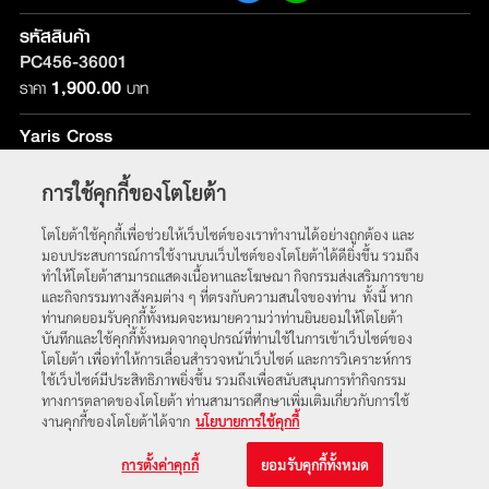
รหัสสินค้า
PC456-36001
1,900.00
ราคา
บาท
Yaris Cross
รุ่นที่ติดตั้ง :
ใช้ได้กับทุกรุ่น
การใช้คุกกี้ของโตโยต้า
หน้าหลัก
โตโยต้าใช้คุกกี้เพื่อช่วยให้เว็บไซต์ของเราทำงานได้อย่างถูกต้อง และ
มอบประสบการณ์การใช้งานบนเว็บไซต์ของโตโยต้าได้ดียิ่งขึ้น รวมถึง
ทำให้โตโยต้าสามารถแสดงเนื้อหาและโฆษณา กิจกรรมส่งเสริมการขาย
และกิจกรรมทางสังคมต่าง ๆ ที่ตรงกับความสนใจของท่าน ทั้งนี้ หาก
ท่านกดยอมรับคุกกี้ทั้งหมดจะหมายความว่าท่านยินยอมให้โตโยต้า
บันทึกและใช้คุกกี้ทั้งหมดจากอุปกรณ์ที่ท่านใช้ในการเข้าเว็บไซต์ของ
โตโยต้า เพื่อทำให้การเลื่อนสำรวจหน้าเว็บไซต์ และการวิเคราะห์การ
ใช้เว็บไซต์มีประสิทธิภาพยิ่งขึ้น รวมถึงเพื่อสนับสนุนการทำกิจกรรม
ทางการตลาดของโตโยต้า ท่านสามารถศึกษาเพิ่มเติมเกี่ยวกับการใช้
พบกับเราได้ที่
งานคุกกี้ของโตโยต้าได้จาก
นโยบายการใช้คุกกี้
© 2563 บริษัท โตโยต้า มอเตอร์ ประเทศไทย จำกัด
การตั้งค่าคุกกี้
ยอมรับคุกกี้ทั้งหมด
เงื่อนไขการใช้งาน
|
นโยบายความเป็นส่วนตัว
|
นโยบายการใช้คุกกี้