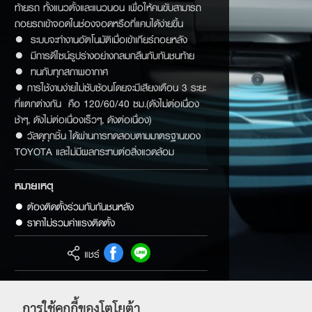
ท้ายรถ ทั้งแนวตั้งและแนวนอน เพื่อให้คนขับสามารถ
ถอยรถเข้าจอดในช่องจอดหรือที่แคบได้ง่ายขึ้น
● ระบบจะทำงานอัตโนมัติเมื่อเข้าเกียร์ถอยหลัง
● มีการดีไซน์รูปร่างอย่างกลมกลืนกับกันชนท้าย
● ทนกับทุกสภาพอากาศ
● การใช้งานง่ายไม่ซับซ้อนโดยจะมีเสียงเตือน 3 ระยะ
ที่แตกต่างกัน คือ 120/60/40 ซม.(ดังไม่ต่อเนื่อง
ช้าๆ, ดังไม่ต่อเนื่องเร็วๆ, ดังต่อเนื่อง)
● วัสดุทุกชิ้น ได้ผ่านการทดสอบตามมาตรฐานของ
TOYOTA และไม่มีผลกระทบต่อสิ่งแวดล้อม
หมายเหตุ
● ต้องติดตั้งร่วมกับกันชนหลัง

● ราคาไม่รวมค่าแรงติดตั้ง
แชร์
รหัสสินค้า
PC507-0K015
การใช้คุกกี้ของโตโยต้า