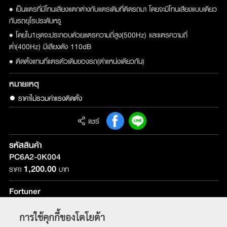
• เป็นแตรที่มีโทนเสียงแตกต่างกับแตรเดิมที่ติดรถมา โดยจะมีโทนเสียงแบบเดียว
กับรถยุโรประดับหรู
• โดยใน1ชุดจะประกอบด้วยแตรความถี่สูง(500Hz) และแตรความถี่
ต่ำ(400Hz) มีเสียงดัง 110dB
• ติดตั้งแทนที่แตรตัวเดิมของรถ(ตำแหน่งเดียวกัน)
หมายเหตุ
● ราคาไม่รวมค่าแรงติดตั้ง
แชร์
รหัสสินค้า
PC6A2-0K004
1,200.00
ราคา
บาท
Fortuner
รุ่นที่ติดตั้ง :
ใช้ได้กับทุกรุ่น
การใช้คุกกี้ของโตโยต้า