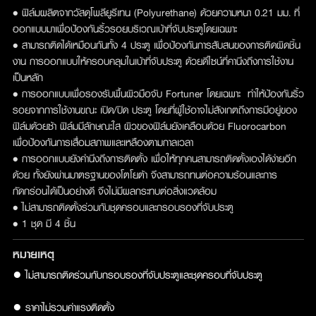
• ฟิล์มผลิตจากวัสดุโพลียูรีเทน (Polyurethane) ด้วยความหนา 0.21 มม. ที่
ออกแบบมาเพื่อป้องกันริ้วรอยบริเวณเบ้าที่จับประตูโดยเฉพาะ
• สามารถติดได้เหมือนกันทั้ง 4 ประตู เพื่อป้องกันการสับสนของการติดผิดชิ้น
งาน การออกแบบให้ครอบคลุมในเบ้าที่จับประตู ด้วยดีไซน์ที่คานึงถึงการใช้งาน
เป็นหลัก
• การออกแบบเพื่อรองรับพื้นผิวมือจับ Fortuner โดยเฉพาะ ทำให้ป้องกันริ้ว
รอยจากการใช้งานขณะ เปิด/ปิด ประตู โดยที่ผู้ใช้อาจไม่สังเกตถึงการมีอยู่ของ
ฟิล์มด้วยซ้า ฟิล์มมีลักษณะใส ผิวของฟิล์มยังเคลือบด้วย Fluorocarbon
เพื่อป้องกันการเสื่อมสภาพและเหลืองตามกาลเวลา
• การออกแบบยังคำนึงถึงการติดตั้ง เพื่อให้ทุกคนสามารถติดตั้งเองได้ง่ายอีก
ด้วย ทั้งยังผ่านมาตรฐานของโตโยต้า จึงสามารถทนต่อความร้อนและการ
กัดกร่อนได้เป็นอย่างดี จึงไม่มีผลกระทบต่อสิ่งแวดล้อม
• ไม่สามารถติดตั้งร่วมกับชุดครอบและกรอบรองที่จับประตู
• 1 ชุด มี 4 ชิ้น
หมายเหตุ
● ไม่สามารถติดร่วมกับกรอบรองที่จับประตูและชุดครอบที่จับประตู

● ราคาไม่รวมค่าแรงติดตั้ง