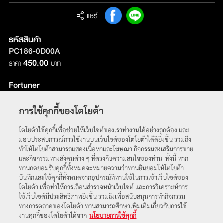
แชร์
รหัสสินค้า
PC186-0D00A
450.00
ราคา
บาท
Fortuner
รุ่นที่ติดตั้ง :
ใช้ได้กับทุกรุ่น
การใช้คุกกี้ของโตโยต้า
หน้าหลัก
โตโยต้าใช้คุกกี้เพื่อช่วยให้เว็บไซต์ของเราทำงานได้อย่างถูกต้อง และ
มอบประสบการณ์การใช้งานบนเว็บไซต์ของโตโยต้าได้ดียิ่งขึ้น รวมถึง
ทำให้โตโยต้าสามารถแสดงเนื้อหาและโฆษณา กิจกรรมส่งเสริมการขาย
และกิจกรรมทางสังคมต่าง ๆ ที่ตรงกับความสนใจของท่าน ทั้งนี้ หาก
ท่านกดยอมรับคุกกี้ทั้งหมดจะหมายความว่าท่านยินยอมให้โตโยต้า
บันทึกและใช้คุกกี้ทั้งหมดจากอุปกรณ์ที่ท่านใช้ในการเข้าเว็บไซต์ของ
โตโยต้า เพื่อทำให้การเลื่อนสำรวจหน้าเว็บไซต์ และการวิเคราะห์การ
ใช้เว็บไซต์มีประสิทธิภาพยิ่งขึ้น รวมถึงเพื่อสนับสนุนการทำกิจกรรม
ทางการตลาดของโตโยต้า ท่านสามารถศึกษาเพิ่มเติมเกี่ยวกับการใช้
พบกับเราได้ที่
งานคุกกี้ของโตโยต้าได้จาก
นโยบายการใช้คุกกี้