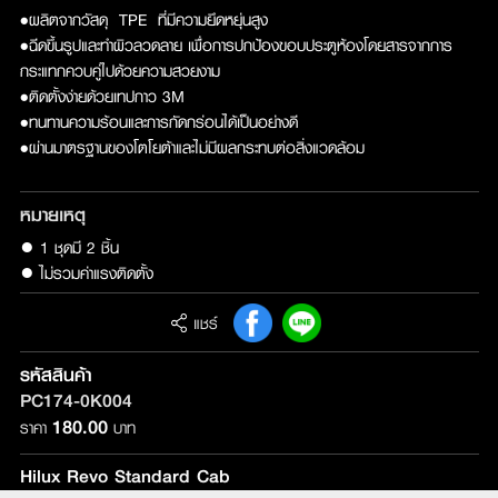
•ผลิตจากวัสดุ TPE ที่มีความยึดหยุ่นสูง
•ฉีดขึ้นรูปและทำผิวลวดลาย เพื่อการปกป้องขอบประตูห้องโดยสารจากการ
กระแทกควบคู่ไปด้วยความสวยงาม
•ติดตั้งง่ายด้วยเทปกาว 3M
•ทนทานความร้อนและการกัดกร่อนได้เป็นอย่างดี
•ผ่านมาตรฐานของโตโยต้าและไม่มีผลกระทบต่อสิ่งแวดล้อม
หมายเหตุ
● 1 ชุดมี 2 ชิ้น

● ไม่รวมค่าแรงติดตั้ง
แชร์
รหัสสินค้า
PC174-0K004
180.00
ราคา
บาท
Hilux Revo Standard Cab