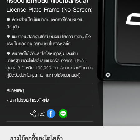
กรอบป้ายทะเบียน (แบบไม่สกรีนสี)
License Plate Frame (No Screen)
● ด้วยดีไซน์ใหม่เพิ่มความแตกต่างให้กับชิ้นงาน
ปัจจุบัน
● เพิ่มความสวยงามให้กับชิ้นงาน ให้ความคงทนแข็ง
แรง ไม่ต้องเจาะป้ายทะเบียบในการติดตั้ง
● สามารถใช้ได้กับรถโตโยต้าทุกรุ่น และผ่าน
มาตรฐานของโตโยต้าสแตนดาร์ด ทั้งยังรับประกัน
สูงสุด 3 ปี หรือ 100,000 กม. (ตามรายละเอียดจาก
คู่มือรับประกันคุณภาพ และการใช้งานรถยนต์)
หมายเหตุ
- ราคาไม่รวมค่าแรงติดตั้ง
แชร์
รหัสสินค้า
PC407-0D002
การใช้คุกกี้ของโตโยต้า