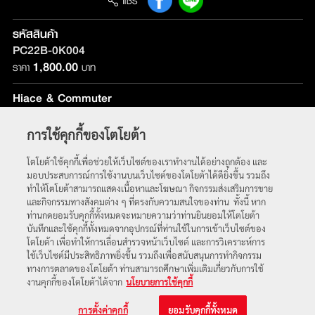
แชร์
รหัสสินค้า
PC22B-0K004
1,800.00
ราคา
บาท
Hiace & Commuter
รุ่นที่ติดตั้ง :
ใช้ได้กับทุกรุ่น
การใช้คุกกี้ของโตโยต้า
หน้าหลัก
โตโยต้าใช้คุกกี้เพื่อช่วยให้เว็บไซต์ของเราทำงานได้อย่างถูกต้อง และ
มอบประสบการณ์การใช้งานบนเว็บไซต์ของโตโยต้าได้ดียิ่งขึ้น รวมถึง
ทำให้โตโยต้าสามารถแสดงเนื้อหาและโฆษณา กิจกรรมส่งเสริมการขาย
และกิจกรรมทางสังคมต่าง ๆ ที่ตรงกับความสนใจของท่าน ทั้งนี้ หาก
ท่านกดยอมรับคุกกี้ทั้งหมดจะหมายความว่าท่านยินยอมให้โตโยต้า
บันทึกและใช้คุกกี้ทั้งหมดจากอุปกรณ์ที่ท่านใช้ในการเข้าเว็บไซต์ของ
โตโยต้า เพื่อทำให้การเลื่อนสำรวจหน้าเว็บไซต์ และการวิเคราะห์การ
ใช้เว็บไซต์มีประสิทธิภาพยิ่งขึ้น รวมถึงเพื่อสนับสนุนการทำกิจกรรม
ทางการตลาดของโตโยต้า ท่านสามารถศึกษาเพิ่มเติมเกี่ยวกับการใช้
พบกับเราได้ที่
งานคุกกี้ของโตโยต้าได้จาก
นโยบายการใช้คุกกี้
© 2563 บริษัท โตโยต้า มอเตอร์ ประเทศไทย จำกัด
การตั้งค่าคุกกี้
ยอมรับคุกกี้ทั้งหมด