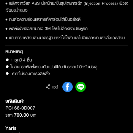
• ผลิตจากวัสดุ ABS น้ำหนักเบาขึ้นรูปโดยการฉีด (Injection Process) ผิวจะ
เรียบสม่ำเสมอ
• ทนต่อความร้อนและการกัดกร่อนได้เป็นอย่างดี
• ติดตั้งง่ายด้วยเทปกาว 3M โดยไม่ต้องเจาะประตูรถ
• ผ่านการทดสอบตามมาตรฐานของโตโยต้า และไม่มีผลกระทบต่อสิ่งแวดล้อม
หมายเหตุ
● 1 ชุดมี 4 ชิ้น

● ไม่สามารถติดตั้งร่วมกับแผ่นฟิล์มกันรอยเบ้ามือจับประตู

●  ราคาไม่รวมค่าแรงติดตั้ง
แชร์
รหัสสินค้า
PC168-0D007
700.00
ราคา
บาท
Yaris