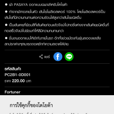
● ผ้า PASAYA ออกแบบเฉพาะสำหรับโตโยต้า
● ทำจากผ้าทอลายในตัว เส้นใยโพลีเอสเตอร์ 100% โดยโพลิเอสเตอร์เป็น
เส้นใยที่มีความทนทานต่อความร้อนได้สูงกว่าเส้นใยชนิดอื่น
● เป็นเส้นดายที่ย้อมสีที่เส้นด้ายก่อนแล้วจึงนำไปทอซึ่งต่างจากเส้นด้ายชนิดอื่นที่
ทอเสร็วจึงนำไปย้อมทำให้สีมีความทนทานกว่า
● ชิ้นงานออกแบบให้เข้ากับภายในรถ อีกทั้งช่วยป้องกันฝุ่นละอองและสิ่ง
สกปรกต่างๆสามารถถอดซักทำความสะอาดได้ง่าย
แชร์
รหัสสินค้า
PC2B1-0D001
220.00
ราคา
บาท
Fortuner
รุ่นที่ติดตั้ง :
ใช้ได้กับทุกรุ่น
การใช้คุกกี้ของโตโยต้า
หน้าหลัก