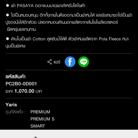
● ผ้า PASAYA ออกแบบมาเฉพาะสำหรับโตโยต้า
● ใช้เป็นหมอนหนุน อีกทั้งภายในดึงออกมาเป็นผ้าห่มได้ และยังสามารถใช้เป็นผ้า
ปูรองนั่งได้อีกด้วย ปลอกหมอนด้านนอกผลิตจากเส้นใยโพลีเอสเตอร์
ยืดหยุ่นและทนทาน
● ด้านในเป็นผ้า Cotton ดูดซับน้ำได้ดี ตัวผ้าห่มผลิตจาก Pola Fleece หนา
นุ่มเป็นพิเศษ
แชร์
รหัสสินค้า
PC2B0-0D001
1,070.00
ราคา
บาท
Yaris
รุ่นที่ติดตั้ง :
PREMIUM
PREMIUM S
SMART
SPORT