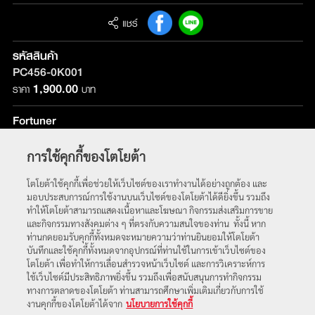
แชร์
รหัสสินค้า
PC456-0K001
1,900.00
ราคา
บาท
Fortuner
รุ่นที่ติดตั้ง :
ใช้ได้กับทุกรุ่น
การใช้คุกกี้ของโตโยต้า
หน้าหลัก
โตโยต้าใช้คุกกี้เพื่อช่วยให้เว็บไซต์ของเราทำงานได้อย่างถูกต้อง และ
มอบประสบการณ์การใช้งานบนเว็บไซต์ของโตโยต้าได้ดียิ่งขึ้น รวมถึง
ทำให้โตโยต้าสามารถแสดงเนื้อหาและโฆษณา กิจกรรมส่งเสริมการขาย
และกิจกรรมทางสังคมต่าง ๆ ที่ตรงกับความสนใจของท่าน ทั้งนี้ หาก
ท่านกดยอมรับคุกกี้ทั้งหมดจะหมายความว่าท่านยินยอมให้โตโยต้า
บันทึกและใช้คุกกี้ทั้งหมดจากอุปกรณ์ที่ท่านใช้ในการเข้าเว็บไซต์ของ
โตโยต้า เพื่อทำให้การเลื่อนสำรวจหน้าเว็บไซต์ และการวิเคราะห์การ
ใช้เว็บไซต์มีประสิทธิภาพยิ่งขึ้น รวมถึงเพื่อสนับสนุนการทำกิจกรรม
ทางการตลาดของโตโยต้า ท่านสามารถศึกษาเพิ่มเติมเกี่ยวกับการใช้
พบกับเราได้ที่
งานคุกกี้ของโตโยต้าได้จาก
นโยบายการใช้คุกกี้