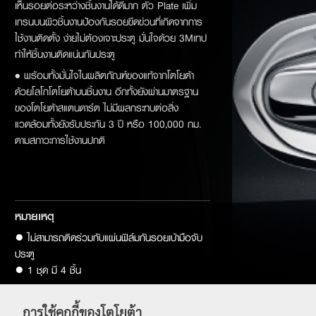
เห็นรอยต่อระหว่างชิ้นงานได้ดีมาก ตัว Plate เพิ่ม
เกรนบนผิวชิ้นงานป้องกันรอยขีดข่วนที่เกิดจากการ
ใช้งานติดตั้ง ง่ายไม่ต้องเจาะประตู มั่นใจด้วย 3Mเทป
ทำให้ชิ้นงานติดแน่นกันประตู
• พร้อมทั้งมั่นใจในผลิตภัณฑ์ของแท้จากโตโยต้า
ด้วยโลโกโตโยต้าบนชิ้นงาน อีกทั้งยังผ่านมาตรฐาน
ของโตโยต้าสแตนดาร์ต ไม่มีผลกระทบต่อสิ่ง
แวดล้อมทั้งยังรับประกัน 3 ปี หรือ 100,000 กม.
ตามสภาวะการใช้งานปกติ
หมายเหตุ
● ไม่สามารถติดร่วมกับแผ่นฟิล์มกันรอยเบ้ามือจับ
ประตู

● 1 ชุด มี 4 ชิ้น

● ราคาไม่รวมค่าแรงติดตั้ง
การใช้คุกกี้ของโตโยต้า