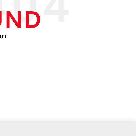
UND
ามา