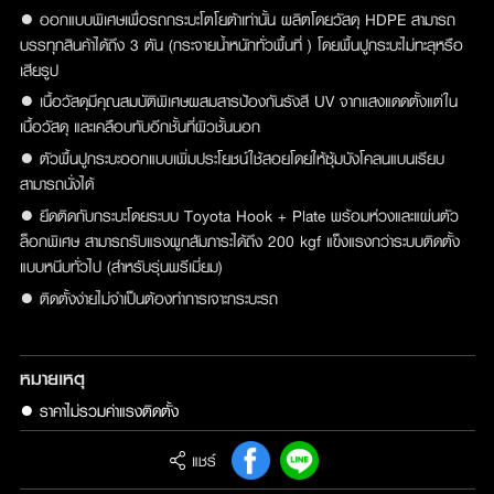
● ออกแบบพิเศษเพื่อรถกระบะโตโยต้าเท่านั้น ผลิตโดยวัสดุ HDPE สามารถ
บรรทุกสินค้าได้ถึง 3 ตัน (กระจายน้ำหนักทั่วพื้นที่ ) โดยพื้นปูกระบะไม่ทะลุหรือ
เสียรูป
● เนื้อวัสดุมีคุณสมบัติพิเศษผสมสารป้องกันรังสี UV จากแสงแดดตั้งแต่ใน
เนื้อวัสดุ และเคลือบทับอีกชั้นที่ผิวชั้นนอก
● ตัวพื้นปูกระบะออกแบบเพิ่มประโยชน์ใช้สอยโดยให้ซุ้มบังโคลนแบนเรียบ
สามารถนั่งได้
● ยึดติดกับกระบะโดยระบบ Toyota Hook + Plate พร้อมห่วงและแผ่นตัว
ล็อกพิเศษ สามารถรับแรงผูกสัมภาระได้ถึง 200 kgf แข็งแรงกว่าระบบติดตั้ง
แบบหนีบทั่วไป (สำหรับรุ่นพรีเมี่ยม)
● ติดตั้งง่ายไม่จำเป็นต้องทำการเจาะกระบะรถ
หมายเหตุ
● ราคาไม่รวมค่าแรงติดตั้ง
แชร์