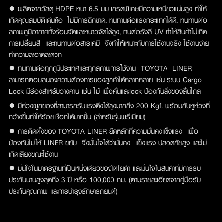
● ผลิตจากวัสดุ HDPE หนา 6.5 มม เกรดพิเศษมีความเหนียวแน่นสูง ทำให้
เกิดคุณสมบัติเด่นคือ ไม่มีการฉีกขาด, ทนทานต่อแรงกระแทกได้ดี, ทนทานต่อ
สภาพภูมิอากาศทั้งร้อนจัดและหนาวจัดได้สูง, ทนต่อรังสี UV ทำให้สินค้าไม่เกิด
การเปลี่ยนสี และทนทานต่อสารเคมี จึงทำให้เหมาะกับการใช้งานจริง ใช้งานง่าย
ทำความสะอาดสะดวก
● ทนทานต่อทุกภูมิประเทศและทุกสภาพการใช้งาน TOYOTA LINER
สามารถตอบสนองความต้องการของลูกค้าได้หลากหลาย เช่น ระบบ Cargo
Lock มีร่องสำหรับวางคาน เช่น ไม้ เพื่อคั่นและlock ป้องกันสิ่งของลื่นไถล
● มีห่วงผูกของที่สามารถรับแรงดึงได้สูงมากถึง 200 Kgf. พร้อมกับหูห่วงที่
กว้างขึ้นทำให้ร้อยเชือกได้มากขึ้น (สำหรับรุ่นพรีเมียม)
● การติดตั้งของ TOYOTA LINER ยึดหลักที่ความมั่นคงแข็งแรง เพื่อ
ป้องกันไม่ให้ LINER ขยับ จึงมั่นใจได้ว่ามั่นคง แข็งแรง ปลอดภัยสูง และไม่
เกิดเสียงขณะใช้งาน
● มั่นใจในมาตรฐานที่เป็นหนึ่งเดียวของโตโยต้า และมั่นใจในสินค้าที่มีการรับ
ประกันนานสูงสุดถึง 3 ปี หรือ 100,000 กม. (ตามรายละเอียดจากคู่มือรับ
ประกันคุณภาพ และการบำรุงรักษารถยนต์)