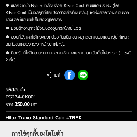
● ผลิตจากผ้า Nylon เคลือบด้วย Silver Coat หนาพิเศษ 3 ชั้น (โดย
Silver Coat เป็นวัสดุที่ทำให้แสงอาทิตย์สะท้อนกลับ) ซึ่งช่วยลดความร้อนจาก
แสงแดดที่ผ่านเข้าไปในห้องผู้โดยสาร
● ช่วยยืดอายุการใช้งานของอุปกรณ์ภายในรถ
● ขอบที่บังแดดใช้โครงลวดป้องกันสนิม ขนาดถูกออกแบบมาเฉพาะรุ่นให้เหมาะ
สมกับขนาดของกระจกหน้ารถแต่ละรุ่น
● สีสกรีนที่ใช้มีความทนทานต่อการซีดจางและสามารถพับเก็บได้สะดวก (1 ชุดมี
2 ชิ้น)
แชร์
รหัสสินค้า
PC234-0K001
350.00
ราคา
บาท
Hilux Travo Standard Cab 4TREX
รุ่นที่ติดตั้ง :
ใช้ได้กับทุกรุ่น
การใช้คุกกี้ของโตโยต้า