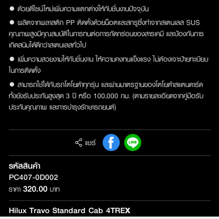
● ด้วยดีไซน์ใหม่เพิ่มความแตกต่างให้กับชิ้นงานปัจจุบัน
● ผลิตจากพลาสติก PP ติดตั้งด้วยน็อตและสกรูซึ่งทำจากสเตนเลส SUS
คุณภาพสูงมีคุณสมบัติในการทนต่อการกัดกร่อนของสารเคมี และป้องกันการ
เกิดสนิมได้ดีกว่าสเตนเลสทั่วไป
● เพิ่มความสวยงามให้กับชิ้นงาน ให้ความคงทนแข็งแรง ไม่ต้องเจาะป้ายทะเบียบ
ในการติดตั้ง
● สามารถใช้ได้กับรถโตโยต้าทุกรุ่น และผ่านมาตรฐานของโตโยต้าสแตนดาร์ด
ทั้งยังรับประกันสูงสุด 3 ปี หรือ 100,000 กม. (ตามรายละเอียดจากคู่มือรับ
ประกันคุณภาพ และการบำรุงรักษารถยนต์)
แชร์
รหัสสินค้า
PC407-0D002
320.00
ราคา
บาท
Hilux Travo Standard Cab 4TREX