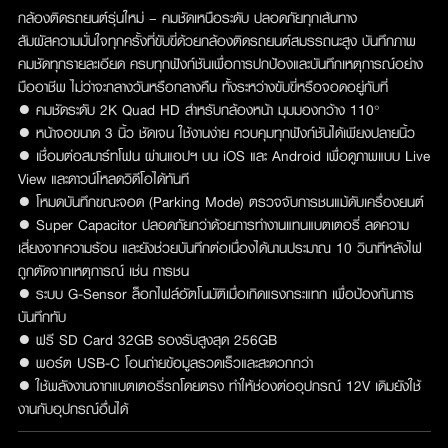
กล้องติดรถยนต์รุ่นใหม่ – คมชัดเหนือระดับ ปลอดภัยทุกเส้นทาง
สัมผัสความมั่นใจทุกครั้งที่ขับขี่ด้วยกล้องติดรถยนต์สมรรถนะสูง บันทึกภาพ
คมชัดทุกรายละเอียด ครบทุกฟังก์ชันเพื่อการปกป้องและบันทึกเหตุการณ์อย่าง
มืออาชีพ ไม่ว่าจะกลางวันหรือกลางคืน ทั้งระหว่างขับขี่หรือจอดอยู่กับที่
● คมชัดระดับ 2K Quad HD สำหรับกล้องหน้า มุมมองกว้าง 110°
● หน้าจอขนาด 3 นิ้ว ชัดเจน ใช้งานง่าย ควบคุมทุกฟังก์ชันได้เพียงปลายนิ้ว
● เชื่อมต่อสมาร์ทโฟน ผ่านแอปฯ บน iOS และ Android เพื่อดูภาพแบบ Live
View และดาวน์โหลดวิดีโอได้ทันที
● โหมดบันทึกขณะจอด (Parking Mode) ตรวจจับการชนแม้ดับเครื่องยนต์
● Super Capacitor ปลอดภัยกว่าด้วยการทำงานแทนแบตเตอรี่ ลดความ
เสี่ยงจากความร้อน และยังช่วยบันทึกต่อเนื่องได้นานประมาณ 10 วินาทีหลังไฟ
ถูกตัดจากเหตุการณ์ เช่น การชน
● ระบบ G-Sensor ล็อกไฟล์อัตโนมัติเมื่อเกิดแรงกระแทก เพื่อป้องกันการ
บันทึกทับ
● ฟรี SD Card 32GB รองรับสูงสุด 256GB
● พอร์ต USB-C โอนถ่ายข้อมูลรวดเร็วและสะดวกกว่า
● ใช้พลังงานจากแบตเตอรี่รถโดยตรง ทำให้ช่องต่ออุปกรณ์ 12V เดิมยังใช้
งานกับอุปกรณ์อื่นได้