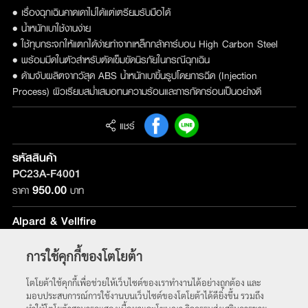
• เรื่องฉุกเฉินคาดเดาไม่ได้แต่เตรียมรับมือได้
• น้ำหนักเบาใช้งานง่าย
• ใช้ทุบกระจกให้แตกได้ง่ายทำจากเหล็กกล้าคาร์บอน High Carbon Steel
• พร้อมมีดในตัวสำหรับตัดเข็มขัดนิรภัยในกรณีฉุกเฉิน
• ด้ามจับผลิตจากวัสุด ABS น้ำหนักเบาขึ้นรูปโดยการฉีด (Injection
Process) ผิวเรียบสม่ำเสมอทนความร้อนและการกัดกร่อนเป็นอย่างดี
แชร์
รหัสสินค้า
PC23A-F4001
950.00
ราคา
บาท
Alpard & Vellfire
รุ่นที่ติดตั้ง :
ใช้ได้กับทุกรุ่น
การใช้คุกกี้ของโตโยต้า
หน้าหลัก
โตโยต้าใช้คุกกี้เพื่อช่วยให้เว็บไซต์ของเราทำงานได้อย่างถูกต้อง และ
มอบประสบการณ์การใช้งานบนเว็บไซต์ของโตโยต้าได้ดียิ่งขึ้น รวมถึง