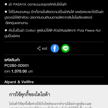
● ผ้า PASAYA ออกแบบมาเฉพาะสำหรับโตโยต้า
● ใช้เป็นหมอนหนุน อีกทั้งภายในดึงออกมาเป็นผ้าห่มได้ และยังสามารถใช้เป็นผ้า
ปูรองนั่งได้อีกด้วย ปลอกหมอนด้านนอกผลิตจากเส้นใยโพลีเอสเตอร์
ยืดหยุ่นและทนทาน
● ด้านในเป็นผ้า Cotton ดูดซับน้ำได้ดี ตัวผ้าห่มผลิตจาก Pola Fleece หนา
นุ่มเป็นพิเศษ
แชร์
รหัสสินค้า
PC2B0-0D001
1,070.00
ราคา
บาท
Alpard & Vellfire
รุ่นที่ติดตั้ง :
ใช้ได้กับทุกรุ่น
การใช้คุกกี้ของโตโยต้า
หน้าหลัก
โตโยต้าใช้คุกกี้เพื่อช่วยให้เว็บไซต์ของเราทำงานได้อย่างถูกต้อง และ