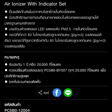
Air Ionizer With Indicator Set
● เป็นผลิตภัณฑ์เพิ่มอากาศบริสุทธิ์ภายในห้องโดยสาร
● มีประสิทธิภาพการทำงานที่ผ่านการทดสอบในห้องทดลองและอยู่ภายใต้
มาตรฐานตามหลักสากล
● มาพร้อมตัวแสดงผล LED แสดงระดับ PM2.5 ภายในห้องโดยสาร
● กรณีที่ต่ำกว่า 80 ไมโครกรัมต่อลูกบาศก์เมตร (μg/m3) จะแสดงผลสี
เขียว และกรณีที่สูงกว่าหรือเท่ากับ 80 ไมโครกรัมต่อลูกบาศก์เมตร (μg/m3)
จะแสดงผลสีส้ม
หมายเหตุ
● รับประกัน 1 ปี หรือ 20,000 กิโลเมตร 

● ควรเปลี่ยนตัวปล่อยประจุ PC5B0-BY007 ทุกๆ 20,000 กิโลเมตร เพื่อ
ประสิทธิภาพสูงสุด

● ราคาไม่รวมค่าแรงติดตั้ง
แชร์
รหัสสินค้า
PC5B0-12004