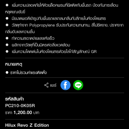
● เพิ่มความปลอดภัยให้ด้วยล็อคพรมที่ยึดติดกับพื้นรถ ป้องกันการเลื่อน
หลุดขณะขับขี่
● มีขนาดพอดีเข้ารูปกับพื้นรถและกลมกลืนกับสีภายในห้องโดยสาร
● วัสดุทำจาก Polypropylene รับประกันความทนทาน, สีไม่ซีดจาง, ปราศจาก
กลิ่นอับและความชื้น
● ทำความสะอาดง่ายและแห้งเร็ว
● ผลิกจากวัสดุที่เป็นมิตรต่อสิ่งแวดล้อม
● เพิ่มความโดดเด่นในห้องโดยสารด้วยโลโก้สัญลักษณ์ GR
หมายเหตุ
● ราคาไม่รวมค่าแรงติดตั้ง
แชร์
รหัสสินค้า
PC210-0K05R
1,200.00
ราคา
บาท
Hilux Revo Z Edition