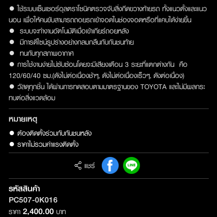
● ใช้ระบบเซ็นเซอร์อุลตราโซนิคตรวจจับสิ่งกีดขวางท้ายรถ ทั้งแนวตั้งและแนว
นอน เพื่อให้คนขับสามารถถอยรถเข้าจอดในช่องจอดหรือที่แคบได้ง่ายขึ้น
● ระบบจะทำงานอัตโนมัติเมื่อเข้าเกียร์ถอยหลัง
● มีการดีไซน์รูปร่างอย่างกลมกลืนกับกันชนท้าย
● ทนกับทุกสภาพอากาศ
● การใช้งานง่ายไม่ซับซ้อนโดยจะมีเสียงเตือน 3 ระยะที่แตกต่างกัน คือ
120/60/40 ซม.(ดังไม่ต่อเนื่องช้าๆ, ดังไม่ต่อเนื่องเร็วๆ, ดังต่อเนื่อง)
● วัสดุทุกชิ้น ได้ผ่านการทดสอบตามมาตรฐานของ TOYOTA และไม่มีผลกระ
ทบต่อสิ่งแวดล้อม
หมายเหตุ
● ต้องติดตั้งร่วมกับกันชนหลัง

● ราคาไม่รวมค่าแรงติดตั้ง
แชร์
รหัสสินค้า
PC507-0K016
2,400.00
ราคา
บาท