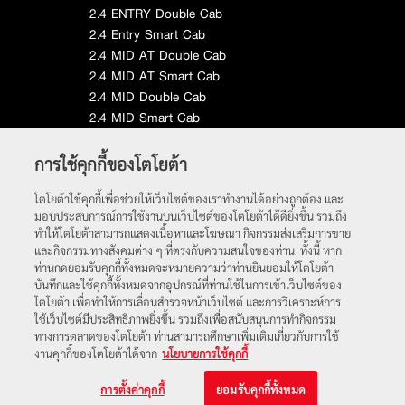
2.4 ENTRY Double Cab
2.4 Entry Smart Cab
2.4 MID AT Double Cab
2.4 MID AT Smart Cab
2.4 MID Double Cab
2.4 MID Smart Cab
2.8 GR Sport AT Double Cab
การใช้คุกกี้ของโตโยต้า
หน้าหลัก
โตโยต้าใช้คุกกี้เพื่อช่วยให้เว็บไซต์ของเราทำงานได้อย่างถูกต้อง และ
มอบประสบการณ์การใช้งานบนเว็บไซต์ของโตโยต้าได้ดียิ่งขึ้น รวมถึง
ทำให้โตโยต้าสามารถแสดงเนื้อหาและโฆษณา กิจกรรมส่งเสริมการขาย
และกิจกรรมทางสังคมต่าง ๆ ที่ตรงกับความสนใจของท่าน ทั้งนี้ หาก
ท่านกดยอมรับคุกกี้ทั้งหมดจะหมายความว่าท่านยินยอมให้โตโยต้า
บันทึกและใช้คุกกี้ทั้งหมดจากอุปกรณ์ที่ท่านใช้ในการเข้าเว็บไซต์ของ
โตโยต้า เพื่อทำให้การเลื่อนสำรวจหน้าเว็บไซต์ และการวิเคราะห์การ
ใช้เว็บไซต์มีประสิทธิภาพยิ่งขึ้น รวมถึงเพื่อสนับสนุนการทำกิจกรรม
ทางการตลาดของโตโยต้า ท่านสามารถศึกษาเพิ่มเติมเกี่ยวกับการใช้
พบกับเราได้ที่
งานคุกกี้ของโตโยต้าได้จาก
นโยบายการใช้คุกกี้
© 2563 บริษัท โตโยต้า มอเตอร์ ประเทศไทย จำกัด
การตั้งค่าคุกกี้
ยอมรับคุกกี้ทั้งหมด
เงื่อนไขการใช้งาน
|
นโยบายความเป็นส่วนตัว
|
นโยบายการใช้คุกกี้