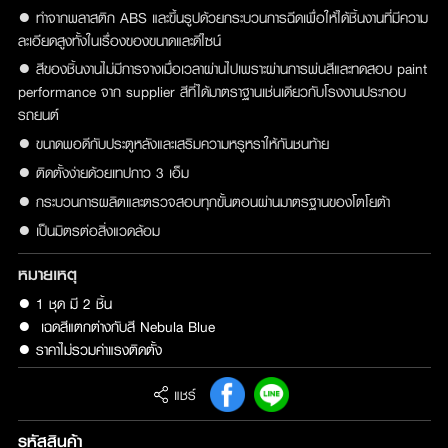
● ทำจากพลาสติก ABS และขึ้นรูปด้วยกระบวนการฉีดเพื่อให้ได้ชิ้นงานที่มีความ
ละเอียดสูงทั้งในเรื่องของขนาดและดีไซน์
● สีของชิ้นงานไม่มีการจางเมื่อเวลาผ่านไปเพราะผ่านการพ่นสีและทดสอบ paint
performance จาก supplier สีที่ได้มาตราฐานเช่นเดียวกับโรงงานประกอบ
รถยนต์
● ขนาดพอดีกับประตูหลังและเสริมความหรูหราให้กันชนท้าย
● ติดตั้งง่ายด้วยเทปกาว 3 เอ็ม
● กระบวนการผลิตและตรวจสอบทุกขั้นตอนผ่านมาตรฐานของโตโยต้า
● เป็นมิตรต่อสิ่งแวดล้อม
หมายเหตุ
● 1 ชุด มี 2 ชิ้น

●  เฉดสีแตกต่างกับสี Nebula Blue

● ราคาไม่รวมค่าแรงติดตั้ง
แชร์
รหัสสินค้า