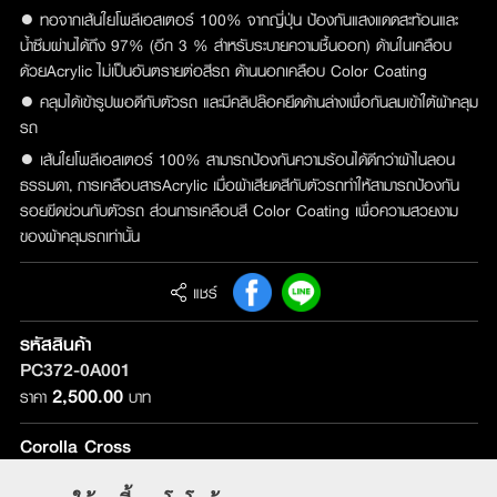
● ทอจากเส้นใยโพลีเอสเตอร์ 100% จากญี่ปุ่น ป้องกันแสงแดดสะท้อนและ
น้ำซึมผ่านได้ถึง 97% (อีก 3 % สำหรับระบายความชื้นออก) ด้านในเคลือบ
ด้วยAcrylic ไม่เป็นอันตรายต่อสีรถ ด้านนอกเคลือบ Color Coating
● คลุมได้เข้ารูปพอดีกับตัวรถ และมีคลิปล๊อคยึดด้านล่างเพื่อกันลมเข้าใต้ผ้าคลุม
รถ
● เส้นใยโพลีเอสเตอร์ 100% สามารถป้องกันความร้อนได้ดีกว่าผ้าไนลอน
ธรรมดา, การเคลือบสารAcrylic เมื่อผ้าเสียดสีกับตัวรถทำให้สามารถป้องกัน
รอยขีดข่วนกับตัวรถ ส่วนการเคลือบสี Color Coating เพื่อความสวยงาม
ของผ้าคลุมรถเท่านั้น
แชร์
รหัสสินค้า
PC372-0A001
2,500.00
ราคา
บาท
Corolla Cross
รุ่นที่ติดตั้ง :
ใช้ได้กับทุกรุ่น