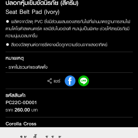
ปลอกหุ้มเข็มขัดนิรภัย (สีครีม)
Seat Belt Pad (Ivory)
● ผลิตจากวัสดุ PVC ซึ่งมีส่วนผสมของสารกันไฟที่ผ่านมาตรฐานการลามไฟ
ตามโตโยต้าสแตนดาร์ด และมีซับในอย่างดี หนานุ่มเป็นพิเศษ ช่วยให้สายนิรภัยมี
ความนุ่มนวลมากขึ้น
● สีของวัสดุทนต่อการซีดจางเมื่อถูกความร้อนจากแสงอาทิตย์
หมายเหตุ
- ราคาไม่รวมค่าแรงติดตั้ง
แชร์
รหัสสินค้า
PC22C-0D001
260.00
ราคา
บาท
Corolla Cross
รุ่นที่ติดตั้ง :
ใช้ได้กับทุกรุ่น