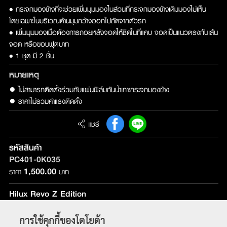
• กระจกมองข้างที่จะช่วยเพิ่มมุมมองในส่วนที่กระจกมองข้างเดิมมองไม่เห็น
โดยเฉพาะในบริเวณด้านมุมกว้างออกไปถัดจากตัวรถ
• เพิ่มมุมมองเมื่อต้องการถอยหลังจอดให้ชิดในที่แคบ จอดเป็นแนวตรงกับเส้น
จอด หรือขอบฟุตบาท
• 1 ชุด มี 2 ชิ้น
หมายเหตุ
● ไม่สามารถติดตั้งร่วมกับแผ่นฟิล์มกันน้ำเกาะกระจกมองข้าง

● ราคาไม่รวมค่าแรงติดตั้ง
แชร์
รหัสสินค้า
PC401-0K035
1,500.00
ราคา
บาท
Hilux Revo Z Edition
รุ่นที่ติดตั้ง :
ใช้ได้กับทุกรุ่น
การใช้คุกกี้ของโตโยต้า