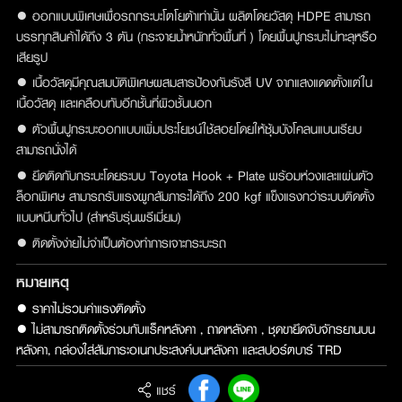
● ออกแบบพิเศษเพื่อรถกระบะโตโยต้าเท่านั้น ผลิตโดยวัสดุ HDPE สามารถ
บรรทุกสินค้าได้ถึง 3 ตัน (กระจายน้ำหนักทั่วพื้นที่ ) โดยพื้นปูกระบะไม่ทะลุหรือ
เสียรูป
● เนื้อวัสดุมีคุณสมบัติพิเศษผสมสารป้องกันรังสี UV จากแสงแดดตั้งแต่ใน
เนื้อวัสดุ และเคลือบทับอีกชั้นที่ผิวชั้นนอก
● ตัวพื้นปูกระบะออกแบบเพิ่มประโยชน์ใช้สอยโดยให้ซุ้มบังโคลนแบนเรียบ
สามารถนั่งได้
● ยึดติดกับกระบะโดยระบบ Toyota Hook + Plate พร้อมห่วงและแผ่นตัว
ล็อกพิเศษ สามารถรับแรงผูกสัมภาระได้ถึง 200 kgf แข็งแรงกว่าระบบติดตั้ง
แบบหนีบทั่วไป (สำหรับรุ่นพรีเมี่ยม)
● ติดตั้งง่ายไม่จำเป็นต้องทำการเจาะกระบะรถ
หมายเหตุ
● ราคาไม่รวมค่าแรงติดตั้ง

● ไม่สามารถติดตั้งร่วมกับแร็คหลังคา , ถาดหลังคา , ชุดขายึดจับจักรยานบน
หลังคา, กล่องใส่สัมภาระอเนกประสงค์บนหลังคา และสปอร์ตบาร์ TRD
แชร์