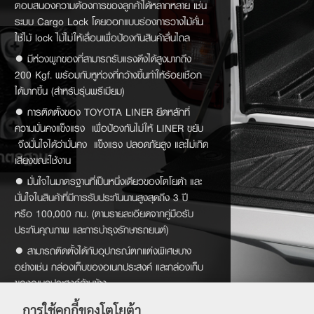
ตอบสนองความต้องการของลูกค้าได้หลากหลาย เช่น
ระบบ Cargo Lock โดยออกแบบร่องการวางไม้คั่น
ใช้ไม้ lock ไม้ไม่ให้เลื่อนเพื่อป้องกันสินค้าลื่นไถล
● มีห่วงผูกของที่สามารถรับแรงดึงได้สูงมากถึง
200 Kgf. พร้อมกับหูห่วงที่กว้างขึ้นทำให้ร้อยเชือก
ได้มากขึ้น (สำหรับรุ่นพรีเมียม)
● การติดตั้งของ TOYOTA LINER ยึดหลักที่
ความมั่นคงแข็งแรง เพื่อป้องกันไม่ให้ LINER ขยับ
จึงมั่นใจได้ว่ามั่นคง แข็งแรง ปลอดภัยสูง และไม่เกิด
เสียงขณะใช้งาน
● มั่นใจในมาตรฐานที่เป็นหนึ่งเดียวของโตโยต้า และ
มั่นใจในสินค้าที่มีการรับประกันนานสูงสุดถึง 3 ปี
หรือ 100,000 กม. (ตามรายละเอียดจากคู่มือรับ
ประกันคุณภาพ และการบำรุงรักษารถยนต์)
● สามารถติดตั้งได้กับอุปกรณ์ตกแต่งพิเศษบาง
อย่างเช่น กล่องเก็บของอเนกประสงค์ และกล่องเก็บ
ของอเนกประสงค์ด้านข้าง
การใช้คุกกี้ของโตโยต้า