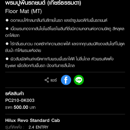
พรมปูพื้นรถยนต์ (เกียร์ธรรมดา)
Floor Mat (MT)
● ออกแบบให้กลมกลืนกับสีภายในรถ และเข้ารูปพอดีกับพื้นรถยนต์
● เนื้อพรมทอจากเส้นใยโพลีโพรไพลีนที่ซึ่งมีความคงทนต่อความขัดถู สีหลุดล
อกได้ยาก
● ไร้กลิ่นรบกวน ถอดซักทำความสะอาดได้ และจากคุณสมบัติของเส้นใยที่ไม่ดูด
ซับน้ำ ทำให้พรมแห้งง่าย
● ผิวสัมผัสด้านล่างยึดเกาะกับพรมพื้นรถได้ดี ไม่ลื่นไถล ตัวพรมติดตั้ง
Eyelet เพื่อล๊อคกับพื้นรถ ป้องกันการลื่นไถล
แชร์
รหัสสินค้า
PC210-0K003
500.00
ราคา
บาท
Hilux Revo Standard Cab
รุ่นที่ติดตั้ง :
2.4 ENTRY