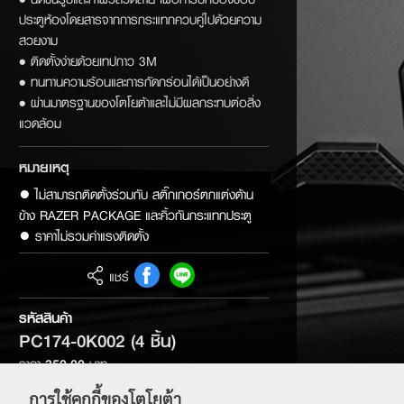
ประตูห้องโดยสารจากการกระแทกควบคู่ไปด้วยความ
สวยงาม
• ติดตั้งง่ายด้วยเทปกาว 3M
• ทนทานความร้อนและการกัดกร่อนได้เป็นอย่างดี
• ผ่านมาตรฐานของโตโยต้าและไม่มีผลกระทบต่อสิ่ง
แวดล้อม
หมายเหตุ
● ไม่สามารถติดตั้งร่วมกับ สติ๊กเกอร์ตกแต่งด้าน
ข้าง RAZER PACKAGE และคิ้วกันกระแทกประตู 

● ราคาไม่รวมค่าแรงติดตั้ง
แชร์
รหัสสินค้า
PC174-0K002 (4 ชิิ้น)
ราคา
350.00
บาท
PC174-0K004 (2 ชิ้น)
การใช้คุกกี้ของโตโยต้า