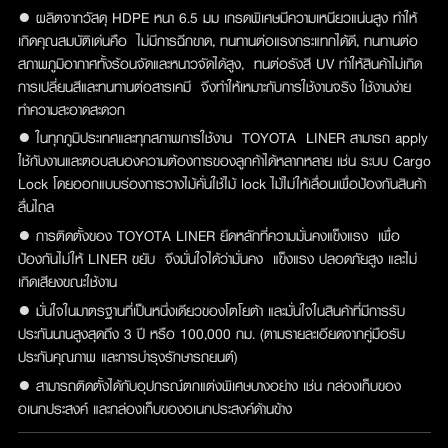
● ผลิตจากวัสดุ HDPE หนา 6.5 มม เกรดพิเศษมีความเหนียวแน่นสูง ทำให้
เกิดคุณสมบัติเด่นคือ ไม่มีการฉีกขาด, ทนทานต่อแรงกระแทกได้ดี, ทนทานต่อ
สภาพภูมิอากาศทั้งร้อนจัดและหนาวจัดได้สูง, ทนต่อรังสี UV ทำให้สินค้าไม่เกิด
การเปลี่ยนสีและทนทานต่อสารเคมี จึงทำให้เหมาะกับการใช้งานจริง ใช้งานง่าย
ทำความสะอาดสะดวก
● ในทุกภูมิประเทศและทุกสภาพการใช้งาน TOYOTA LINER สามารถ apply
ใช้กับงานและตอบสนองความต้องการของลูกค้าได้หลากหลาย เช่น ระบบ Cargo
Lock โดยออกแบบร่องการวางไม้คั่นใช้ไม้ lock ไม้ไม่ให้เลื่อนเพื่อป้องกันสินค้า
ลื่นไถล
● การติดตั้งของ TOYOTA LINER ยึดหลักที่ความมั่นคงแข็งแรง เพื่อ
ป้องกันไม่ให้ LINER ขยับ จึงมั่นใจได้ว่ามั่นคง แข็งแรง ปลอดภัยสูง และไม่
เกิดเสียงขณะใช้งาน
● มั่นใจในมาตรฐานที่เป็นหนึ่งเดียวของโตโยต้า และมั่นใจในสินค้าที่มีการรับ
ประกันนานสูงสุดถึง 3 ปี หรือ 100,000 กม. (ตามรายละเอียดจากคู่มือรับ
ประกันคุณภาพ และการบำรุงรักษารถยนต์)
● สามารถติดตั้งได้กับอุปกรณ์ตกแต่งพิเศษบางอย่าง เช่น กล่องเก็บของ
อเนกประสงค์ และกล่องเก็บของอเนกประสงค์ด้านข้าง