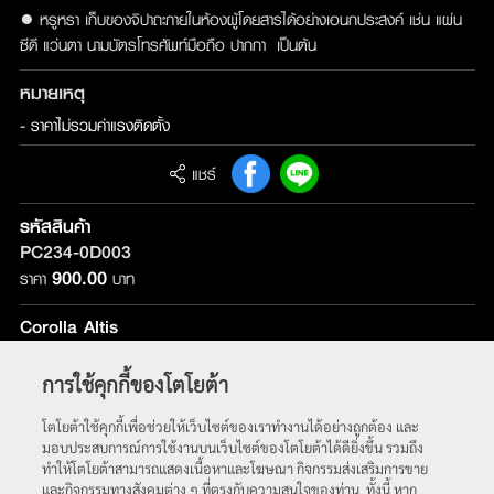
● หรูหรา เก็บของจิปาถะภายในห้องผู้โดยสารได้อย่างเอนกประสงค์ เช่น แผ่น
ซีดี แว่นตา นามบัตรโทรศัพท์มือถือ ปากกา เป็นต้น
หมายเหตุ
- ราคาไม่รวมค่าแรงติดตั้ง
แชร์
รหัสสินค้า
PC234-0D003
900.00
ราคา
บาท
Corolla Altis
รุ่นที่ติดตั้ง :
ใช้ได้กับทุกรุ่น
การใช้คุกกี้ของโตโยต้า
หน้าหลัก
โตโยต้าใช้คุกกี้เพื่อช่วยให้เว็บไซต์ของเราทำงานได้อย่างถูกต้อง และ
มอบประสบการณ์การใช้งานบนเว็บไซต์ของโตโยต้าได้ดียิ่งขึ้น รวมถึง
ทำให้โตโยต้าสามารถแสดงเนื้อหาและโฆษณา กิจกรรมส่งเสริมการขาย
และกิจกรรมทางสังคมต่าง ๆ ที่ตรงกับความสนใจของท่าน ทั้งนี้ หาก