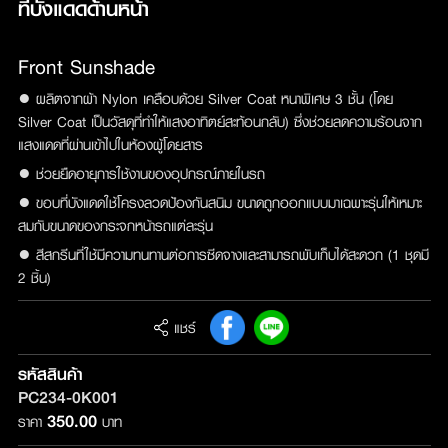
ที่บังแดดด้านหน้า

Front Sunshade
● ผลิตจากผ้า Nylon เคลือบด้วย Silver Coat หนาพิเศษ 3 ชั้น (โดย
Silver Coat เป็นวัสดุที่ทำให้แสงอาทิตย์สะท้อนกลับ) ซึ่งช่วยลดความร้อนจาก
แสงแดดที่ผ่านเข้าไปในห้องผู้โดยสาร
● ช่วยยืดอายุการใช้งานของอุปกรณ์ภายในรถ
● ขอบที่บังแดดใช้โครงลวดป้องกันสนิม ขนาดถูกออกแบบมาเฉพาะรุ่นให้เหมาะ
สมกับขนาดของกระจกหน้ารถแต่ละรุ่น
● สีสกรีนที่ใช้มีความทนทานต่อการซีดจางและสามารถพับเก็บได้สะดวก (1 ชุดมี
2 ชิ้น)
แชร์
รหัสสินค้า
PC234-0K001
350.00
ราคา
บาท